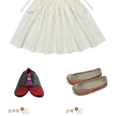
조바위
운혜