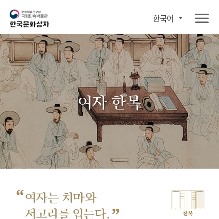
한국어
여자 한복
“
여자는 치마와
”
저고리를 입는다.
한복