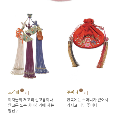
노리개
주머니
여자들의 저고리 겉고름이나
한복에는 주머니가 없어서
안고름 또는 치마허리에 차는
가지고 다닌 주머니
장신구