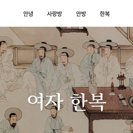
안녕
사랑방
안방
한복
여자 한복