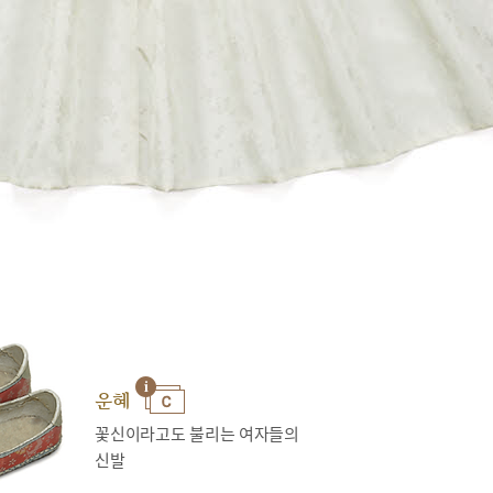
운혜
꽃신이라고도 불리는 여자들의
신발