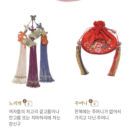
노리개
주머니
여자들의 저고리 겉고름이나
한복에는 주머니가 없어서
안고름 또는 치마허리에 차는
가지고 다닌 주머니
장신구