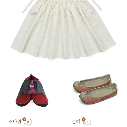
조바위
운혜