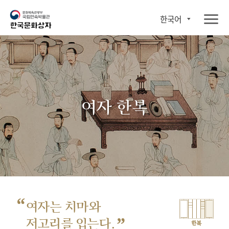
한국어
여자 한복
“
여자는 치마와
”
저고리를 입는다.
한복