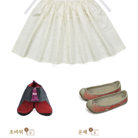
조바위
운혜