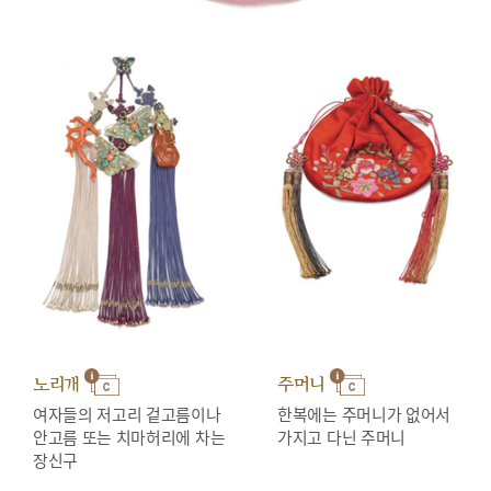
노리개
주머니
여자들의 저고리 겉고름이나
한복에는 주머니가 없어서
안고름 또는 치마허리에 차는
가지고 다닌 주머니
장신구