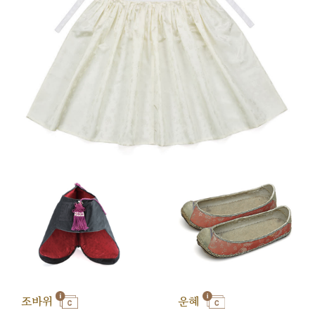
조바위
운혜