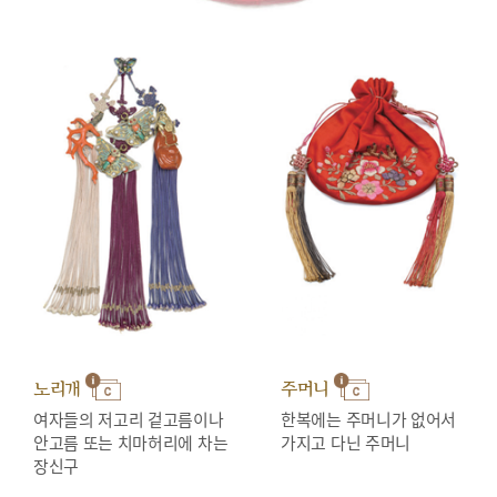
노리개
주머니
여자들의 저고리 겉고름이나
한복에는 주머니가 없어서
안고름 또는 치마허리에 차는
가지고 다닌 주머니
장신구