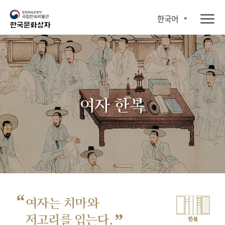
한국어
여자 한복
“
여자는 치마와
”
저고리를 입는다.
한복