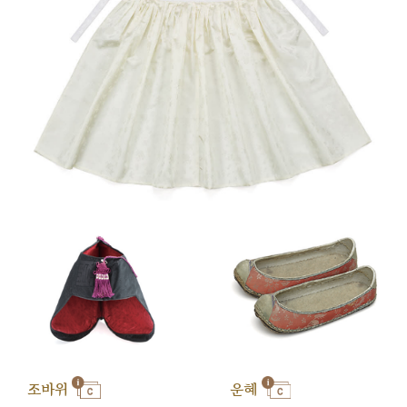
조바위
운혜