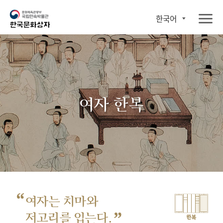
한국어
여자 한복
“
여자는 치마와
”
저고리를 입는다.
한복