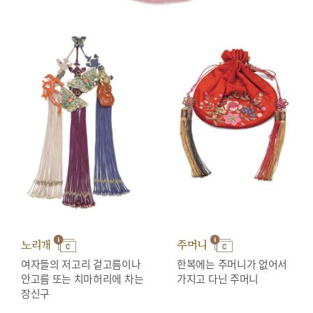
노리개
주머니
여자들의 저고리 겉고름이나
한복에는 주머니가 없어서
안고름 또는 치마허리에 차는
가지고 다닌 주머니
장신구