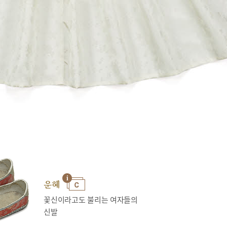
운혜
꽃신이라고도 불리는 여자들의
신발