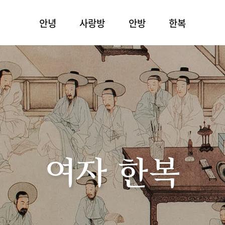
안녕
사랑방
안방
한복
여자 한복