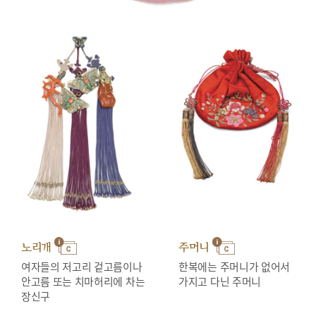
노리개
주머니
여자들의 저고리 겉고름이나
한복에는 주머니가 없어서
안고름 또는 치마허리에 차는
가지고 다닌 주머니
장신구