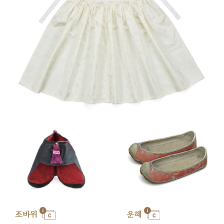
조바위
운혜