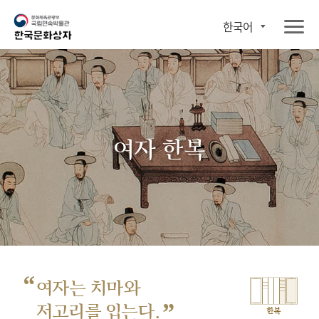
한국어
여자 한복
“
여자는 치마와
”
저고리를 입는다.
한복