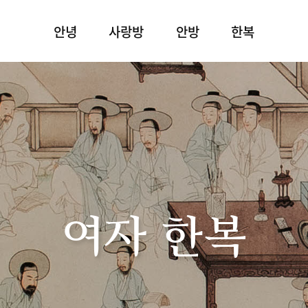
안녕
사랑방
안방
한복
여자 한복