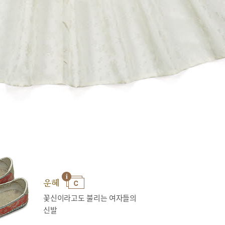
운혜
꽃신이라고도 불리는 여자들의
신발