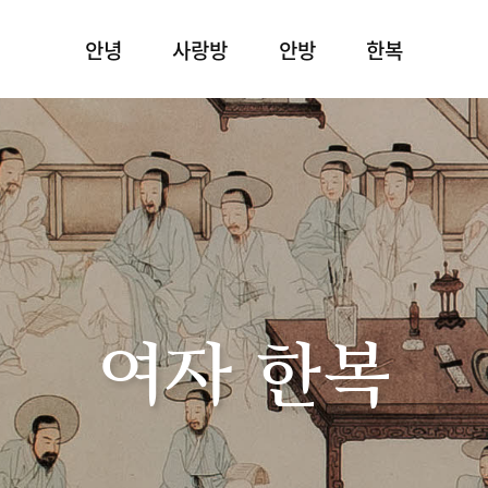
안녕
사랑방
안방
한복
여자 한복