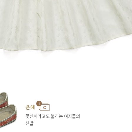
운혜
꽃신이라고도 불리는 여자들의
신발