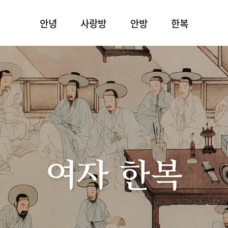
안녕
사랑방
안방
한복
여자 한복