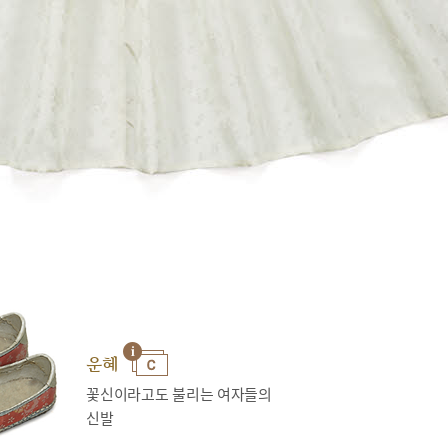
운혜
꽃신이라고도 불리는 여자들의
신발