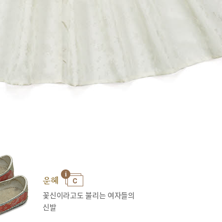
운혜
꽃신이라고도 불리는 여자들의
신발