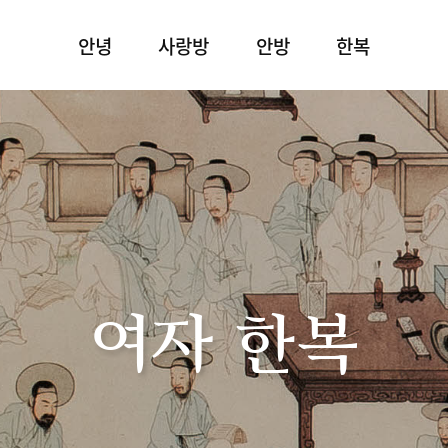
안녕
사랑방
안방
한복
여자 한복