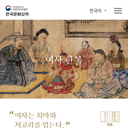
한국어
여자 한복
“
여자는 치마와
”
저고리를 입는다.
한복