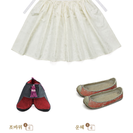
조바위
운혜