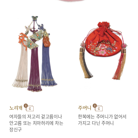
노리개
주머니
여자들의 저고리 겉고름이나
한복에는 주머니가 없어서
안고름 또는 치마허리에 차는
가지고 다닌 주머니
장신구