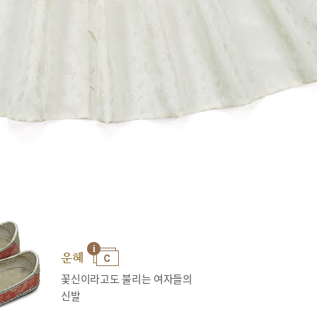
운혜
꽃신이라고도 불리는 여자들의
신발