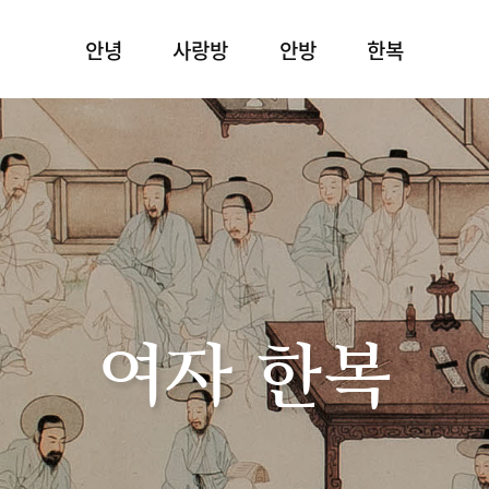
안녕
사랑방
안방
한복
여자 한복