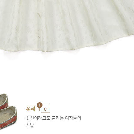
운혜
꽃신이라고도 불리는 여자들의
신발