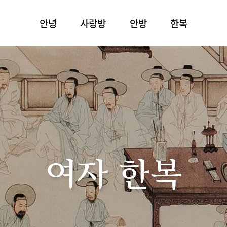
안녕
사랑방
안방
한복
여자 한복