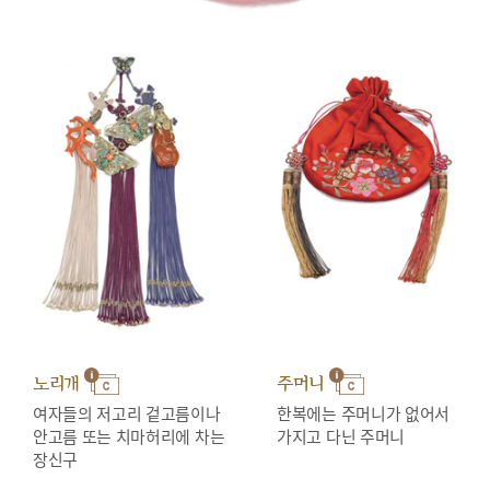
노리개
주머니
여자들의 저고리 겉고름이나
한복에는 주머니가 없어서
안고름 또는 치마허리에 차는
가지고 다닌 주머니
장신구