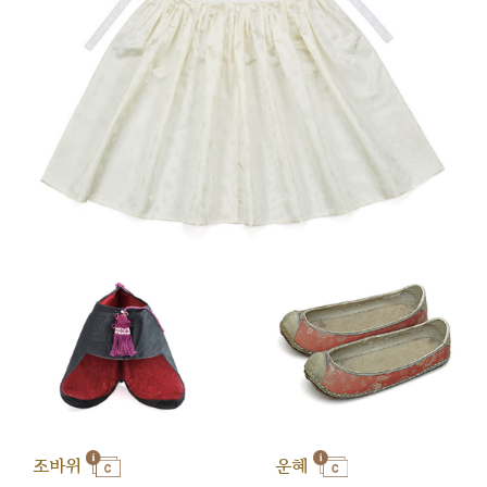
조바위
운혜