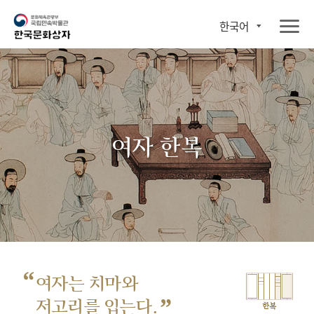
한국어
여자 한복
“
여자는 치마와
”
저고리를 입는다.
한복