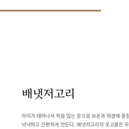
배냇저고리
아이가 태어나서 처음 입는 옷으로 보온과 위생에 중점
넉넉하고 간편하게 만든다. 배냇저고리의 옷고름은 무