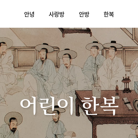
안녕
사랑방
안방
한복
어린이 한복