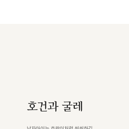
호건과 굴레
남자아이는 호랑이처럼 씩씩하길