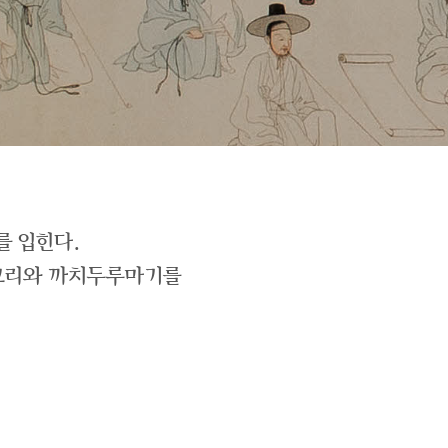
를 입힌다.
저고리와 까치두루마기를