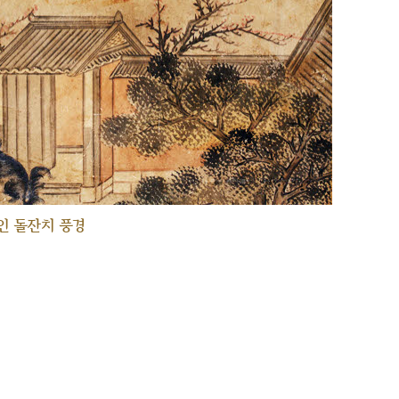
인 돌잔치 풍경