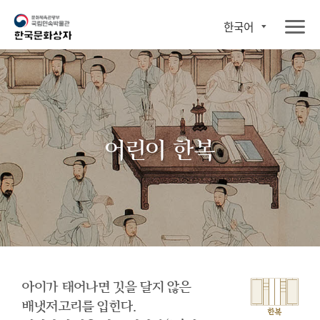
한국어
어린이 한복
아이가 태어나면 깃을 달지 않은
배냇저고리를 입힌다.
한복