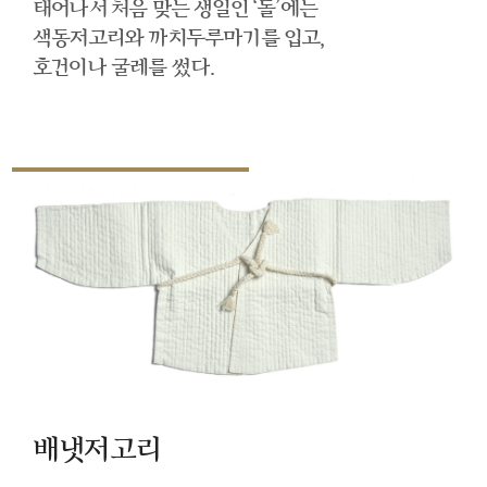
태어나서 처음 맞는 생일인 ‘돌’에는
색동저고리와 까치두루마기를 입고,
호건이나 굴레를 썼다.
배냇저고리