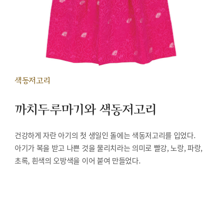
색동저고리
까치두루마기와 색동저고리
건강하게 자란 아기의 첫 생일인 돌에는 색동저고리를 입었다.
아기가 복을 받고 나쁜 것을 물리치라는 의미로 빨강, 노랑, 파랑,
초록, 흰색의 오방색을 이어 붙여 만들었다.