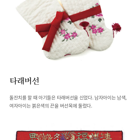
타래버선
돌잔치를 할 때 아기들은 타래버선을 신었다. 남자아이는 남색,
여자아이는 붉은색의 끈을 버선목에 둘렀다.