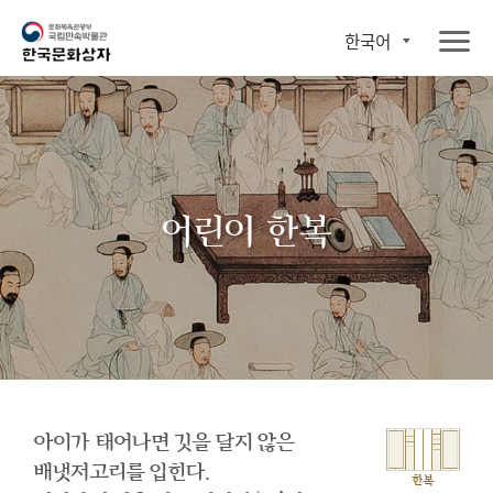
한국어
어린이 한복
아이가 태어나면 깃을 달지 않은
배냇저고리를 입힌다.
한복