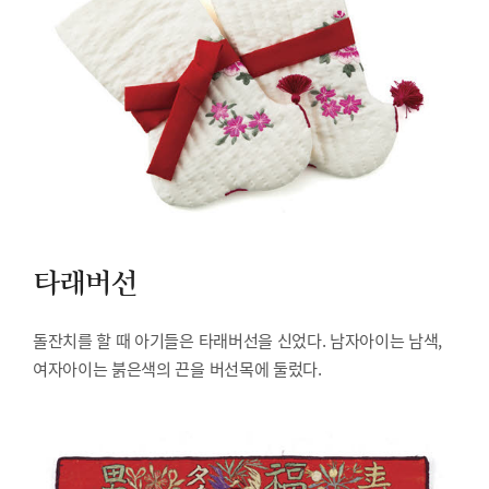
타래버선
돌잔치를 할 때 아기들은 타래버선을 신었다. 남자아이는 남색,
여자아이는 붉은색의 끈을 버선목에 둘렀다.