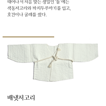
태어나서 처음 맞는 생일인 ‘돌’에는
색동저고리와 까치두루마기를 입고,
호건이나 굴레를 썼다.
배냇저고리