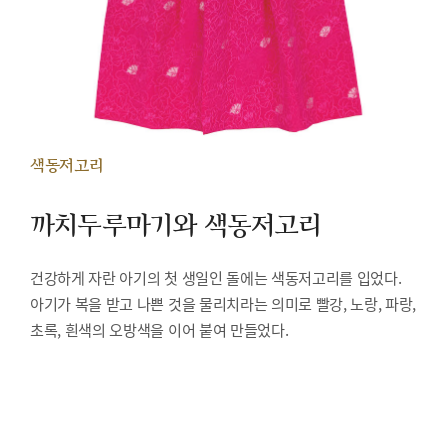
색동저고리
까치두루마기와 색동저고리
건강하게 자란 아기의 첫 생일인 돌에는 색동저고리를 입었다.
아기가 복을 받고 나쁜 것을 물리치라는 의미로 빨강, 노랑, 파랑,
초록, 흰색의 오방색을 이어 붙여 만들었다.