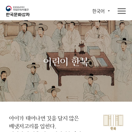
한국어
어린이 한복
아이가 태어나면 깃을 달지 않은
배냇저고리를 입힌다.
한복