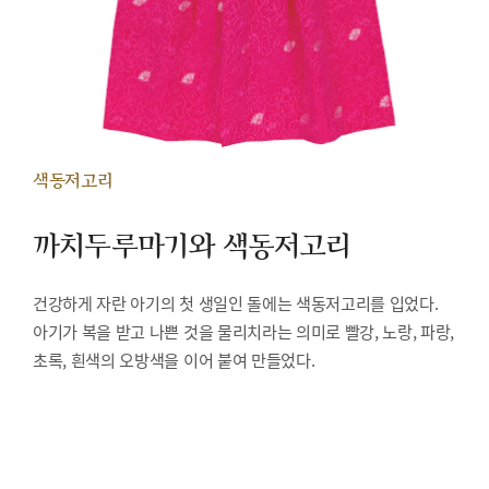
색동저고리
까치두루마기와 색동저고리
건강하게 자란 아기의 첫 생일인 돌에는 색동저고리를 입었다.
아기가 복을 받고 나쁜 것을 물리치라는 의미로 빨강, 노랑, 파랑,
초록, 흰색의 오방색을 이어 붙여 만들었다.