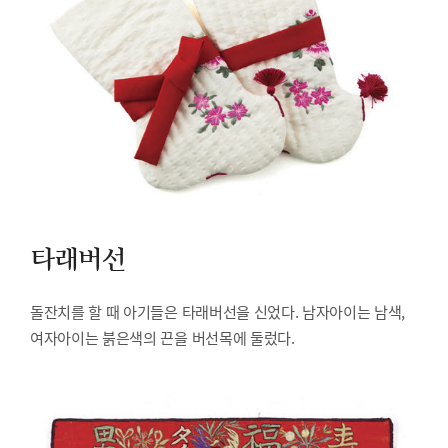
타래버선
돌잔치를 할 때 아기들은 타래버선을 신었다. 남자아이는 남색,
여자아이는 붉은색의 끈을 버선목에 둘렀다.