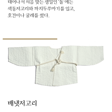
태어나서 처음 맞는 생일인 ‘돌’에는
색동저고리와 까치두루마기를 입고,
호건이나 굴레를 썼다.
배냇저고리