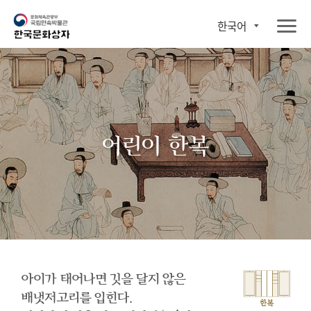
한국어
어린이 한복
아이가 태어나면 깃을 달지 않은
배냇저고리를 입힌다.
한복