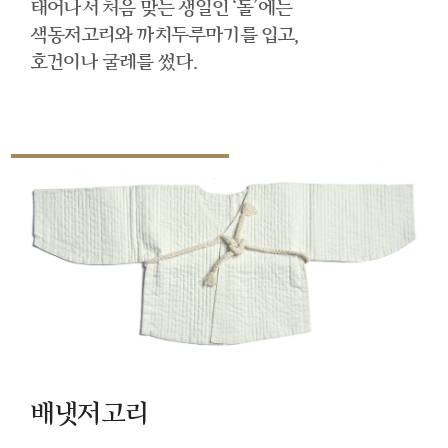
태어나서 처음 맞는 생일인 ‘돌’에는
색동저고리와 까치두루마기를 입고,
호건이나 굴레를 썼다.
배냇저고리