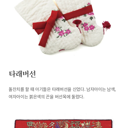
타래버선
돌잔치를 할 때 아기들은 타래버선을 신었다. 남자아이는 남색,
여자아이는 붉은색의 끈을 버선목에 둘렀다.