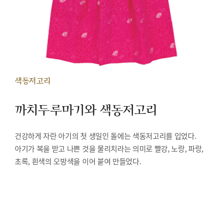
색동저고리
까치두루마기와 색동저고리
건강하게 자란 아기의 첫 생일인 돌에는 색동저고리를 입었다.
아기가 복을 받고 나쁜 것을 물리치라는 의미로 빨강, 노랑, 파랑,
초록, 흰색의 오방색을 이어 붙여 만들었다.