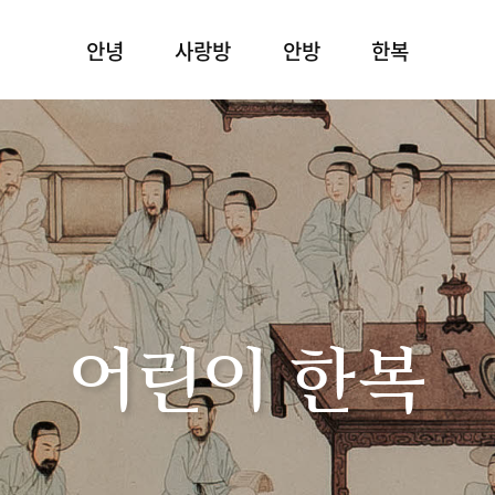
안녕
사랑방
안방
한복
어린이 한복