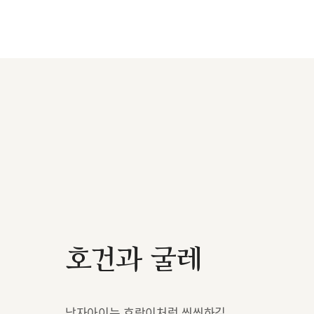
호건과 굴레
남자아이는 호랑이처럼 씩씩하길