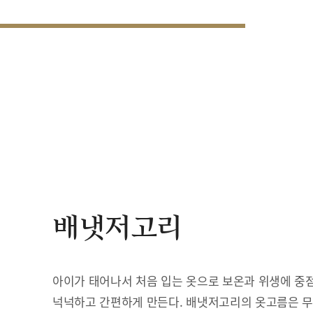
배냇저고리
아이가 태어나서 처음 입는 옷으로 보온과 위생에 중점
넉넉하고 간편하게 만든다. 배냇저고리의 옷고름은 무