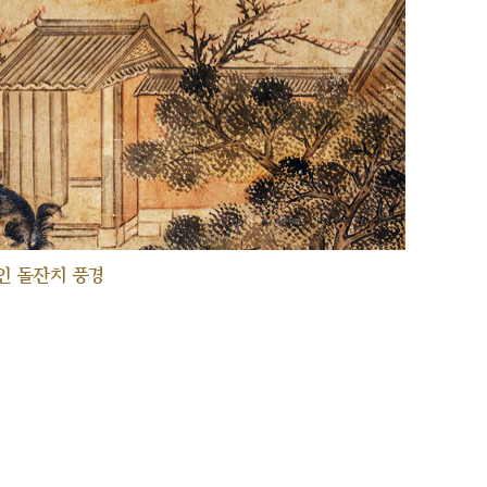
인 돌잔치 풍경