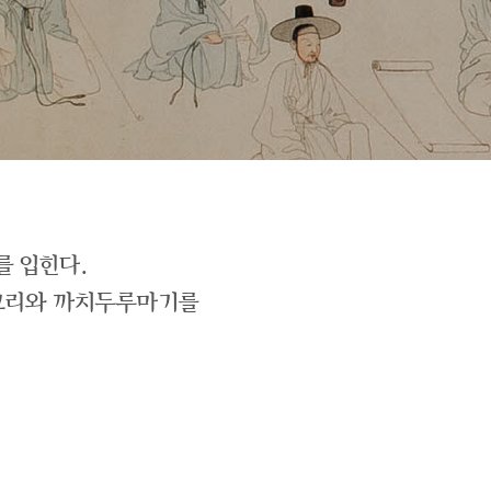
를 입힌다.
저고리와 까치두루마기를