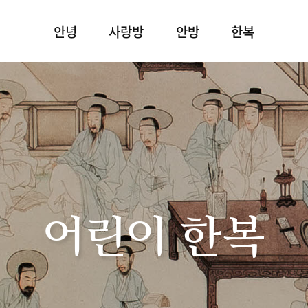
안녕
사랑방
안방
한복
어린이 한복