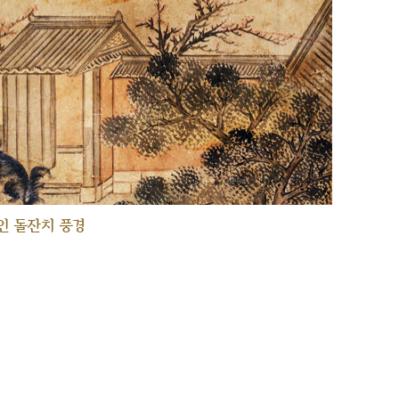
인 돌잔치 풍경