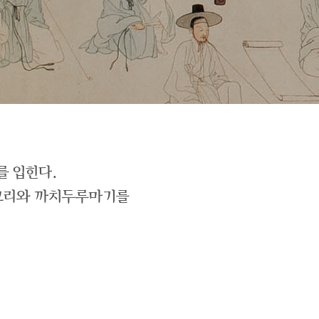
를 입힌다.
저고리와 까치두루마기를