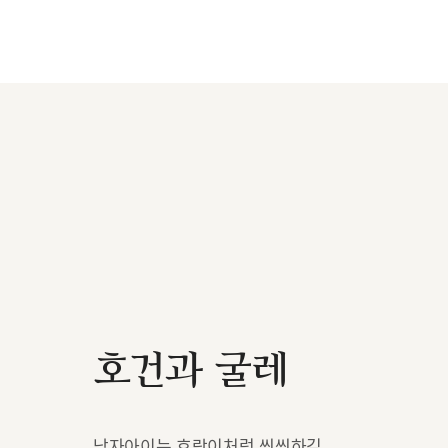
호건과 굴레
남자아이는 호랑이처럼 씩씩하길