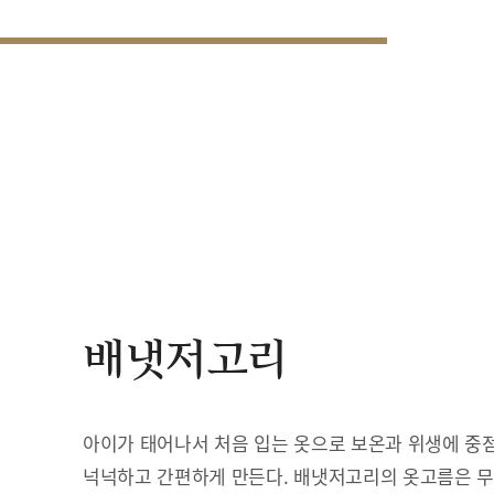
배냇저고리
아이가 태어나서 처음 입는 옷으로 보온과 위생에 중점
넉넉하고 간편하게 만든다. 배냇저고리의 옷고름은 무