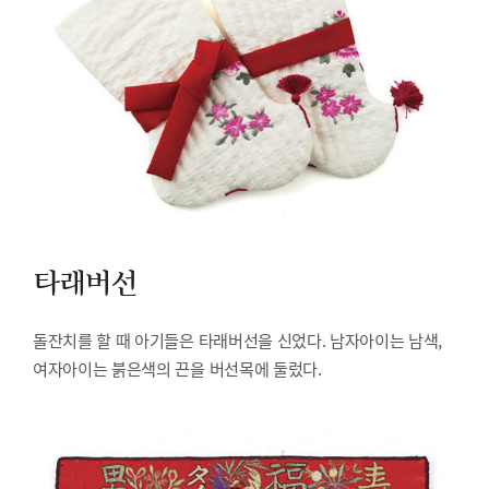
타래버선
돌잔치를 할 때 아기들은 타래버선을 신었다. 남자아이는 남색,
여자아이는 붉은색의 끈을 버선목에 둘렀다.