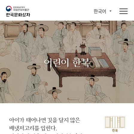
한국어
어린이 한복
아이가 태어나면 깃을 달지 않은
배냇저고리를 입힌다.
한복