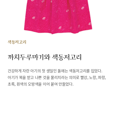
색동저고리
까치두루마기와 색동저고리
건강하게 자란 아기의 첫 생일인 돌에는 색동저고리를 입었다.
아기가 복을 받고 나쁜 것을 물리치라는 의미로 빨강, 노랑, 파랑,
초록, 흰색의 오방색을 이어 붙여 만들었다.