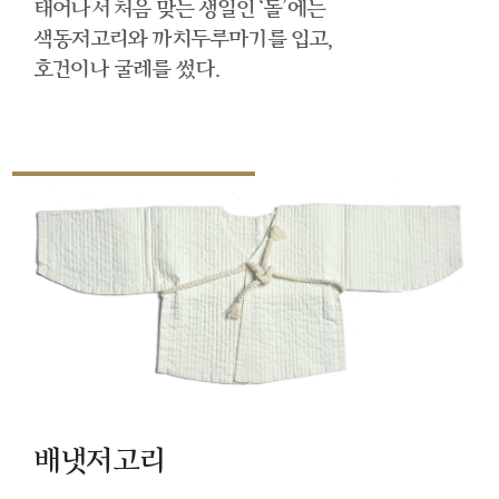
태어나서 처음 맞는 생일인 ‘돌’에는
색동저고리와 까치두루마기를 입고,
호건이나 굴레를 썼다.
배냇저고리