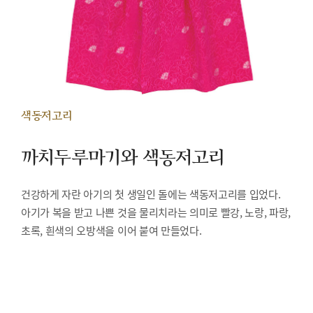
색동저고리
까치두루마기와 색동저고리
건강하게 자란 아기의 첫 생일인 돌에는 색동저고리를 입었다.
아기가 복을 받고 나쁜 것을 물리치라는 의미로 빨강, 노랑, 파랑,
초록, 흰색의 오방색을 이어 붙여 만들었다.