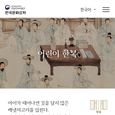
한국어
어린이 한복
아이가 태어나면 깃을 달지 않은
배냇저고리를 입힌다.
한복