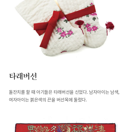
타래버선
돌잔치를 할 때 아기들은 타래버선을 신었다. 남자아이는 남색,
여자아이는 붉은색의 끈을 버선목에 둘렀다.