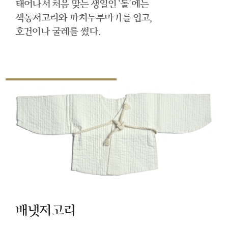
태어나서 처음 맞는 생일인 ‘돌’에는
색동저고리와 까치두루마기를 입고,
호건이나 굴레를 썼다.
배냇저고리