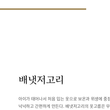
배냇저고리
아이가 태어나서 처음 입는 옷으로 보온과 위생에 중점
넉넉하고 간편하게 만든다. 배냇저고리의 옷고름은 무