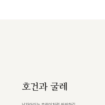
호건과 굴레
남자아이는 호랑이처럼 씩씩하길