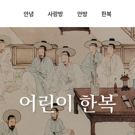
안녕
사랑방
안방
한복
어린이 한복