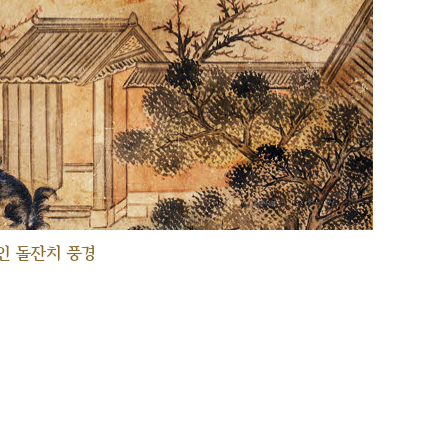
인 돌잔치 풍경