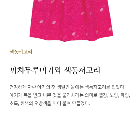
색동저고리
까치두루마기와 색동저고리
건강하게 자란 아기의 첫 생일인 돌에는 색동저고리를 입었다.
아기가 복을 받고 나쁜 것을 물리치라는 의미로 빨강, 노랑, 파랑,
초록, 흰색의 오방색을 이어 붙여 만들었다.