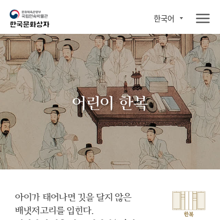
한국어
어린이 한복
아이가 태어나면 깃을 달지 않은
배냇저고리를 입힌다.
한복