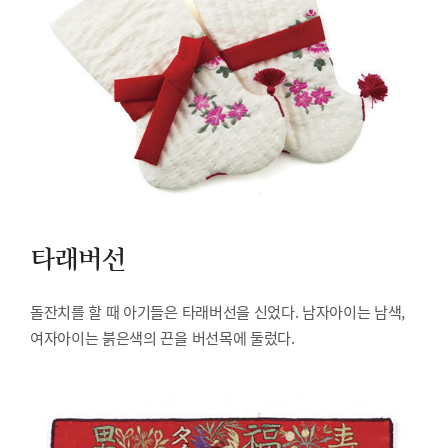
타래버선
돌잔치를 할 때 아기들은 타래버선을 신었다. 남자아이는 남색,
여자아이는 붉은색의 끈을 버선목에 둘렀다.