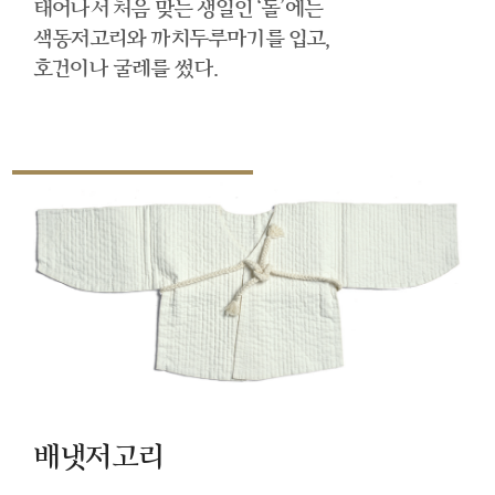
태어나서 처음 맞는 생일인 ‘돌’에는
색동저고리와 까치두루마기를 입고,
호건이나 굴레를 썼다.
배냇저고리