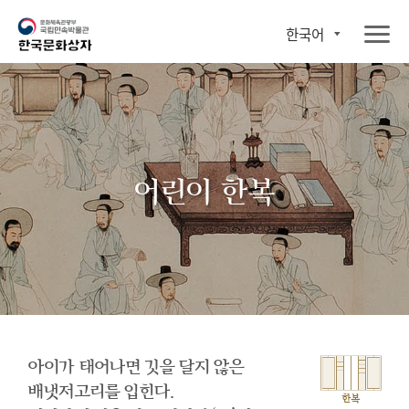
한국어
어린이 한복
아이가 태어나면 깃을 달지 않은
배냇저고리를 입힌다.
한복