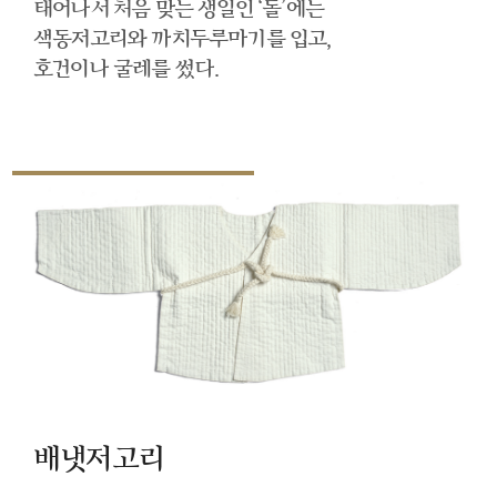
태어나서 처음 맞는 생일인 ‘돌’에는
색동저고리와 까치두루마기를 입고,
호건이나 굴레를 썼다.
배냇저고리