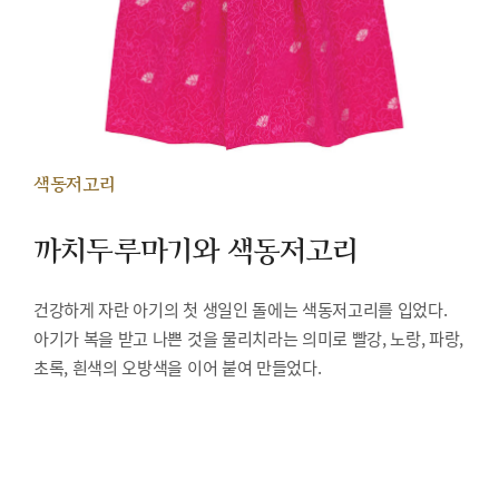
색동저고리
까치두루마기와 색동저고리
건강하게 자란 아기의 첫 생일인 돌에는 색동저고리를 입었다.
아기가 복을 받고 나쁜 것을 물리치라는 의미로 빨강, 노랑, 파랑,
초록, 흰색의 오방색을 이어 붙여 만들었다.