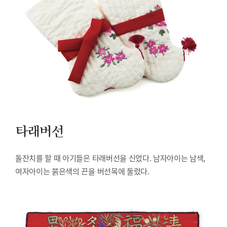
타래버선
돌잔치를 할 때 아기들은 타래버선을 신었다. 남자아이는 남색,
여자아이는 붉은색의 끈을 버선목에 둘렀다.