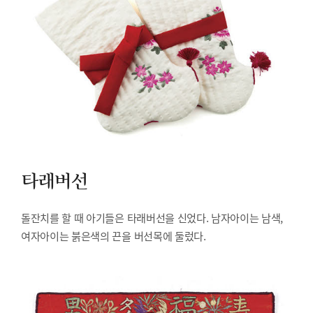
타래버선
돌잔치를 할 때 아기들은 타래버선을 신었다. 남자아이는 남색,
여자아이는 붉은색의 끈을 버선목에 둘렀다.