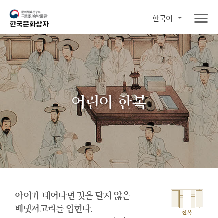
한국어
어린이 한복
아이가 태어나면 깃을 달지 않은
배냇저고리를 입힌다.
한복