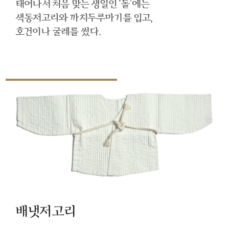
태어나서 처음 맞는 생일인 ‘돌’에는
색동저고리와 까치두루마기를 입고,
호건이나 굴레를 썼다.
배냇저고리