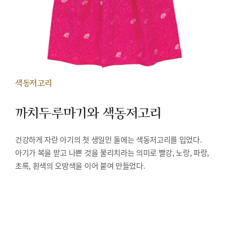
색동저고리
까치두루마기와 색동저고리
건강하게 자란 아기의 첫 생일인 돌에는 색동저고리를 입었다.
아기가 복을 받고 나쁜 것을 물리치라는 의미로 빨강, 노랑, 파랑,
초록, 흰색의 오방색을 이어 붙여 만들었다.