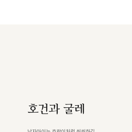
호건과 굴레
남자아이는 호랑이처럼 씩씩하길