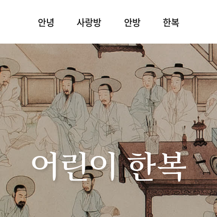
안녕
사랑방
안방
한복
어린이 한복