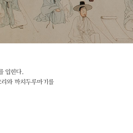
를 입힌다.
저고리와 까치두루마기를