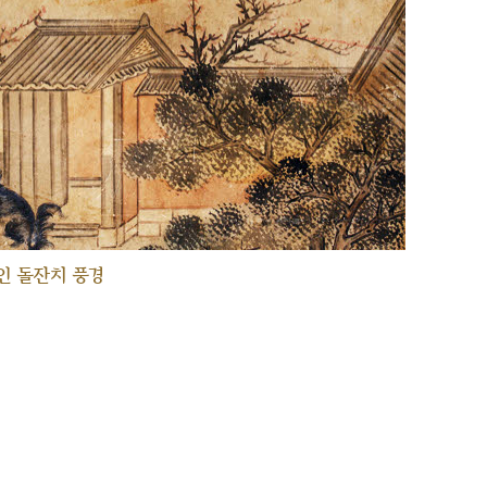
인 돌잔치 풍경