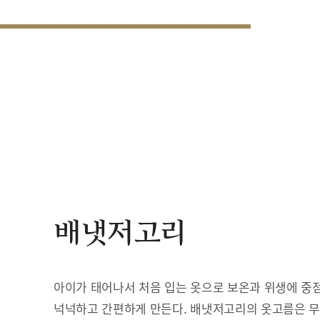
배냇저고리
아이가 태어나서 처음 입는 옷으로 보온과 위생에 중점
넉넉하고 간편하게 만든다. 배냇저고리의 옷고름은 무