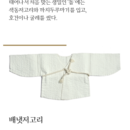
태어나서 처음 맞는 생일인 ‘돌’에는
색동저고리와 까치두루마기를 입고,
호건이나 굴레를 썼다.
배냇저고리