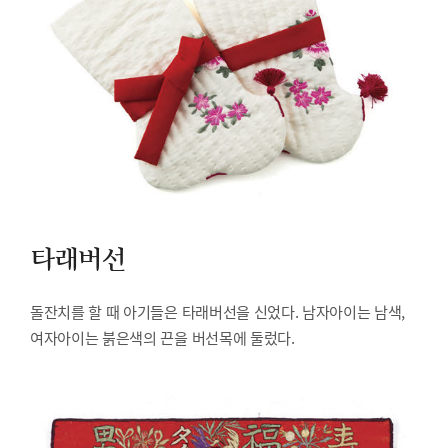
타래버선
돌잔치를 할 때 아기들은 타래버선을 신었다. 남자아이는 남색,
여자아이는 붉은색의 끈을 버선목에 둘렀다.