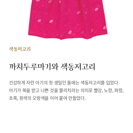
색동저고리
까치두루마기와 색동저고리
건강하게 자란 아기의 첫 생일인 돌에는 색동저고리를 입었다.
아기가 복을 받고 나쁜 것을 물리치라는 의미로 빨강, 노랑, 파랑,
초록, 흰색의 오방색을 이어 붙여 만들었다.