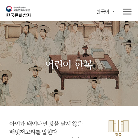
한국어
어린이 한복
아이가 태어나면 깃을 달지 않은
배냇저고리를 입힌다.
한복