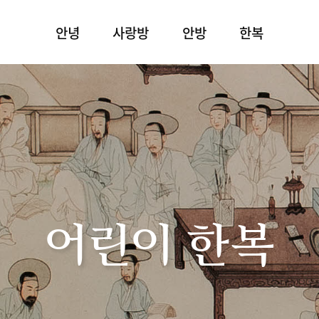
안녕
사랑방
안방
한복
어린이 한복