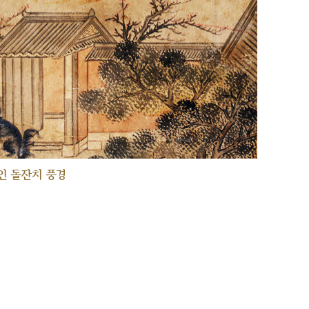
인 돌잔치 풍경