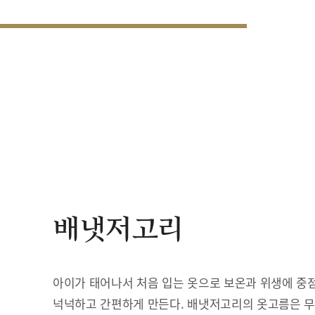
배냇저고리
아이가 태어나서 처음 입는 옷으로 보온과 위생에 중점
넉넉하고 간편하게 만든다. 배냇저고리의 옷고름은 무