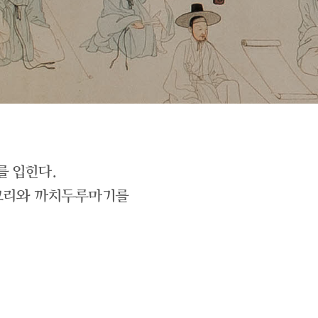
를 입힌다.
저고리와 까치두루마기를