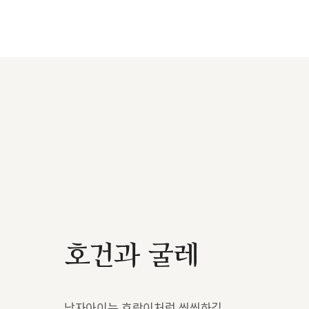
호건과 굴레
남자아이는 호랑이처럼 씩씩하길