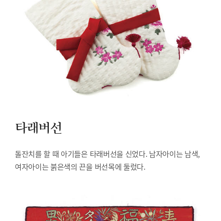
타래버선
돌잔치를 할 때 아기들은 타래버선을 신었다. 남자아이는 남색,
여자아이는 붉은색의 끈을 버선목에 둘렀다.