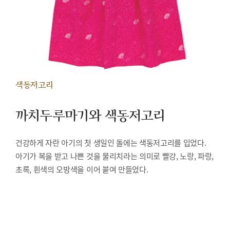
색동저고리
까치두루마기와 색동저고리
건강하게 자란 아기의 첫 생일인 돌에는 색동저고리를 입었다.
아기가 복을 받고 나쁜 것을 물리치라는 의미로 빨강, 노랑, 파랑,
초록, 흰색의 오방색을 이어 붙여 만들었다.