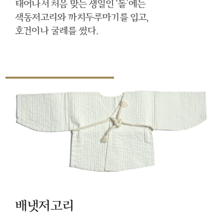
태어나서 처음 맞는 생일인 ‘돌’에는
색동저고리와 까치두루마기를 입고,
호건이나 굴레를 썼다.
배냇저고리