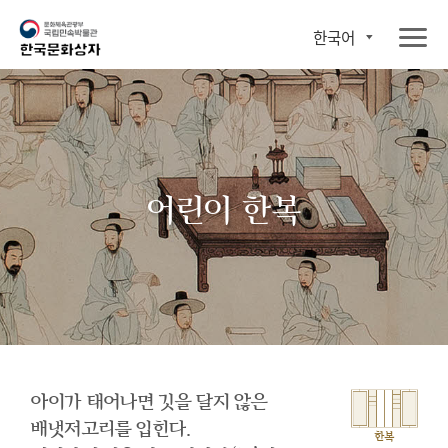
한국어
어린이 한복
아이가 태어나면 깃을 달지 않은
배냇저고리를 입힌다.
한복