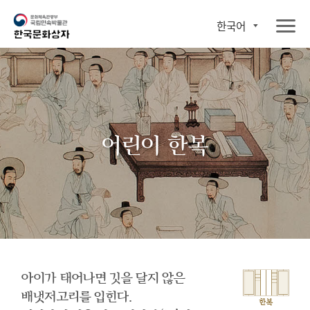
한국어
어린이 한복
아이가 태어나면 깃을 달지 않은
배냇저고리를 입힌다.
한복