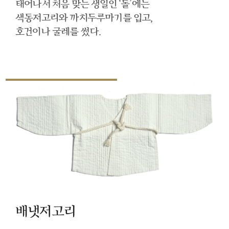
태어나서 처음 맞는 생일인 ‘돌’에는
색동저고리와 까치두루마기를 입고,
호건이나 굴레를 썼다.
배냇저고리