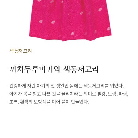
색동저고리
까치두루마기와 색동저고리
건강하게 자란 아기의 첫 생일인 돌에는 색동저고리를 입었다.
아기가 복을 받고 나쁜 것을 물리치라는 의미로 빨강, 노랑, 파랑,
초록, 흰색의 오방색을 이어 붙여 만들었다.