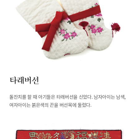
타래버선
돌잔치를 할 때 아기들은 타래버선을 신었다. 남자아이는 남색,
여자아이는 붉은색의 끈을 버선목에 둘렀다.