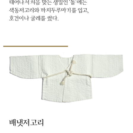
태어나서 처음 맞는 생일인 ‘돌’에는
색동저고리와 까치두루마기를 입고,
호건이나 굴레를 썼다.
배냇저고리