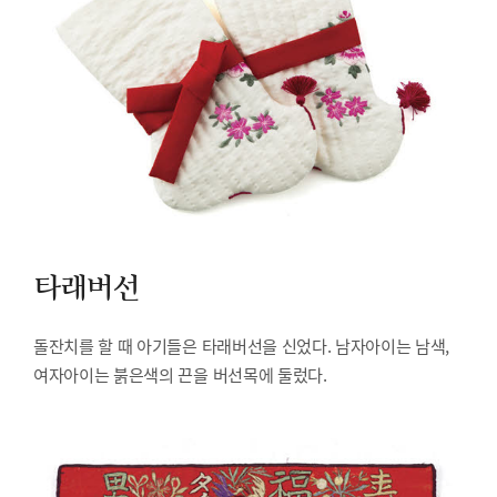
타래버선
돌잔치를 할 때 아기들은 타래버선을 신었다. 남자아이는 남색,
여자아이는 붉은색의 끈을 버선목에 둘렀다.