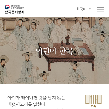
한국어
어린이 한복
아이가 태어나면 깃을 달지 않은
배냇저고리를 입힌다.
한복