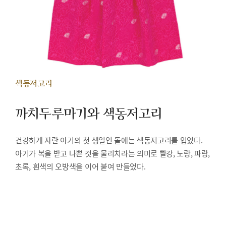
색동저고리
까치두루마기와 색동저고리
건강하게 자란 아기의 첫 생일인 돌에는 색동저고리를 입었다.
아기가 복을 받고 나쁜 것을 물리치라는 의미로 빨강, 노랑, 파랑,
초록, 흰색의 오방색을 이어 붙여 만들었다.