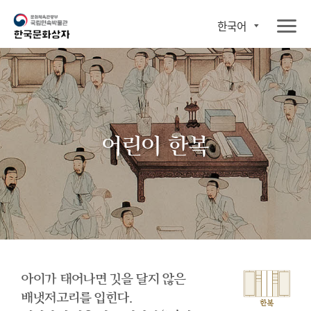
한국어
어린이 한복
아이가 태어나면 깃을 달지 않은
배냇저고리를 입힌다.
한복