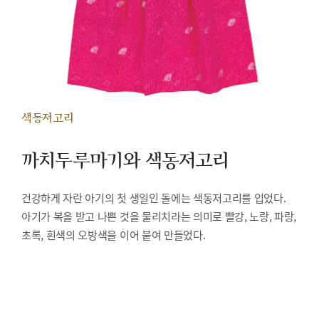
색동저고리
까치두루마기와 색동저고리
건강하게 자란 아기의 첫 생일인 돌에는 색동저고리를 입었다.
아기가 복을 받고 나쁜 것을 물리치라는 의미로 빨강, 노랑, 파랑,
초록, 흰색의 오방색을 이어 붙여 만들었다.