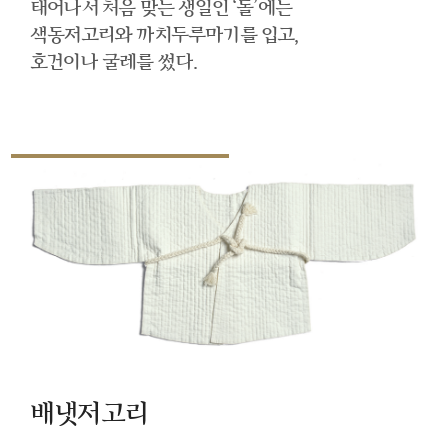
태어나서 처음 맞는 생일인 ‘돌’에는
색동저고리와 까치두루마기를 입고,
호건이나 굴레를 썼다.
배냇저고리