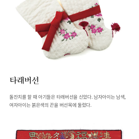
타래버선
돌잔치를 할 때 아기들은 타래버선을 신었다. 남자아이는 남색,
여자아이는 붉은색의 끈을 버선목에 둘렀다.