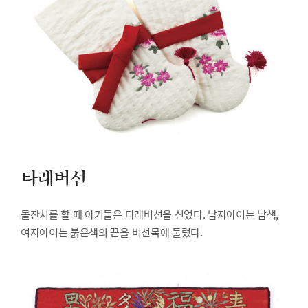
타래버선
돌잔치를 할 때 아기들은 타래버선을 신었다. 남자아이는 남색,
여자아이는 붉은색의 끈을 버선목에 둘렀다.