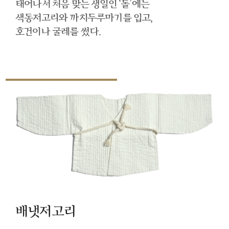
태어나서 처음 맞는 생일인 ‘돌’에는
색동저고리와 까치두루마기를 입고,
호건이나 굴레를 썼다.
배냇저고리