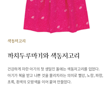
색동저고리
까치두루마기와 색동저고리
건강하게 자란 아기의 첫 생일인 돌에는 색동저고리를 입었다.
아기가 복을 받고 나쁜 것을 물리치라는 의미로 빨강, 노랑, 파랑,
초록, 흰색의 오방색을 이어 붙여 만들었다.