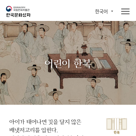
한국어
어린이 한복
아이가 태어나면 깃을 달지 않은
배냇저고리를 입힌다.
한복