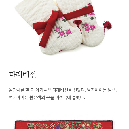
타래버선
돌잔치를 할 때 아기들은 타래버선을 신었다. 남자아이는 남색,
여자아이는 붉은색의 끈을 버선목에 둘렀다.