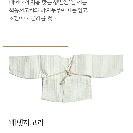
태어나서 처음 맞는 생일인 ‘돌’에는
색동저고리와 까치두루마기를 입고,
호건이나 굴레를 썼다.
배냇저고리