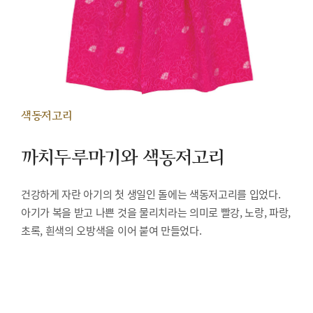
색동저고리
까치두루마기와 색동저고리
건강하게 자란 아기의 첫 생일인 돌에는 색동저고리를 입었다.
아기가 복을 받고 나쁜 것을 물리치라는 의미로 빨강, 노랑, 파랑,
초록, 흰색의 오방색을 이어 붙여 만들었다.