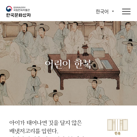
한국어
어린이 한복
아이가 태어나면 깃을 달지 않은
배냇저고리를 입힌다.
한복