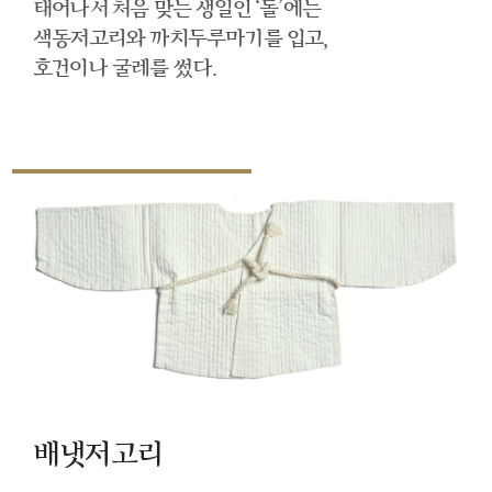
태어나서 처음 맞는 생일인 ‘돌’에는
색동저고리와 까치두루마기를 입고,
호건이나 굴레를 썼다.
배냇저고리