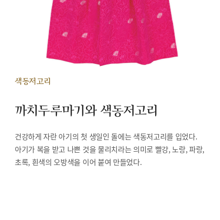
색동저고리
까치두루마기와 색동저고리
건강하게 자란 아기의 첫 생일인 돌에는 색동저고리를 입었다.
아기가 복을 받고 나쁜 것을 물리치라는 의미로 빨강, 노랑, 파랑,
초록, 흰색의 오방색을 이어 붙여 만들었다.