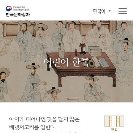
한국어
어린이 한복
아이가 태어나면 깃을 달지 않은
배냇저고리를 입힌다.
한복