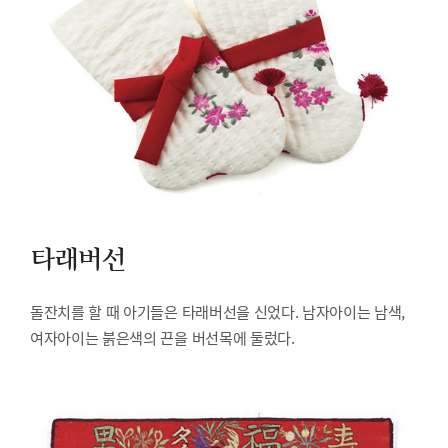
타래버선
돌잔치를 할 때 아기들은 타래버선을 신었다. 남자아이는 남색,
여자아이는 붉은색의 끈을 버선목에 둘렀다.