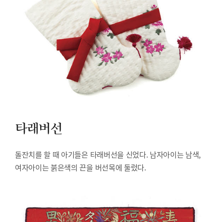
타래버선
돌잔치를 할 때 아기들은 타래버선을 신었다. 남자아이는 남색,
여자아이는 붉은색의 끈을 버선목에 둘렀다.