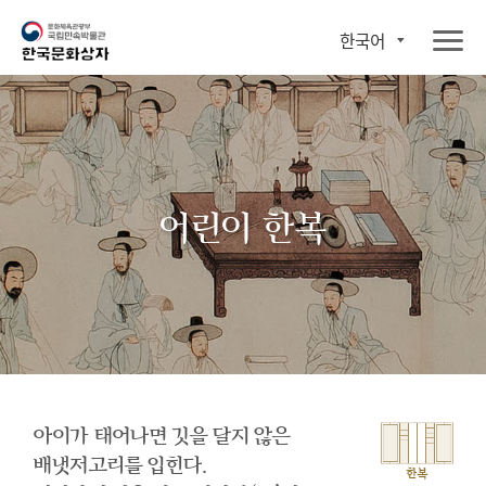
한국어
어린이 한복
아이가 태어나면 깃을 달지 않은
배냇저고리를 입힌다.
한복