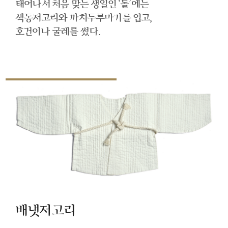
태어나서 처음 맞는 생일인 ‘돌’에는
색동저고리와 까치두루마기를 입고,
호건이나 굴레를 썼다.
배냇저고리