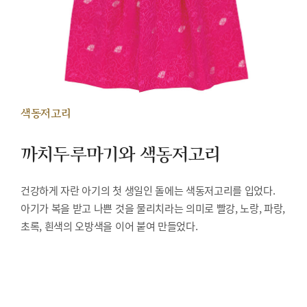
색동저고리
까치두루마기와 색동저고리
건강하게 자란 아기의 첫 생일인 돌에는 색동저고리를 입었다.
아기가 복을 받고 나쁜 것을 물리치라는 의미로 빨강, 노랑, 파랑,
초록, 흰색의 오방색을 이어 붙여 만들었다.