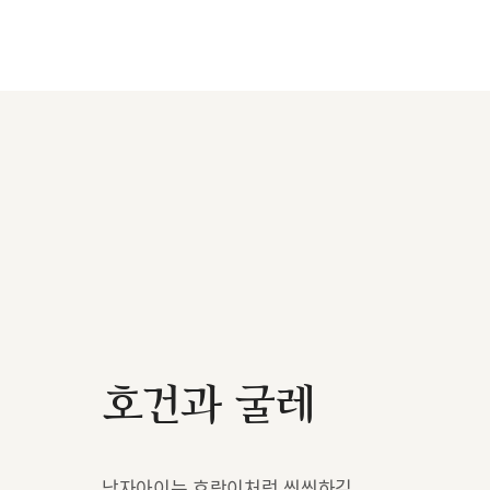
호건과 굴레
남자아이는 호랑이처럼 씩씩하길