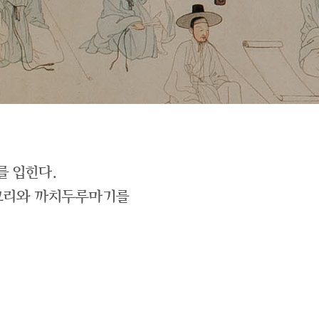
를 입힌다.
저고리와 까치두루마기를