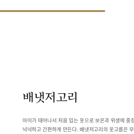
배냇저고리
아이가 태어나서 처음 입는 옷으로 보온과 위생에 중점
넉넉하고 간편하게 만든다. 배냇저고리의 옷고름은 무