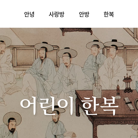
안녕
사랑방
안방
한복
어린이 한복