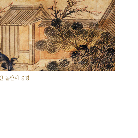
인 돌잔치 풍경