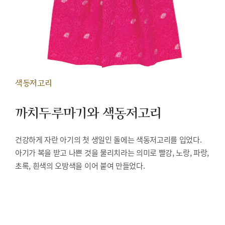
색동저고리
까치두루마기와 색동저고리
건강하게 자란 아기의 첫 생일인 돌에는 색동저고리를 입었다.
아기가 복을 받고 나쁜 것을 물리치라는 의미로 빨강, 노랑, 파랑,
초록, 흰색의 오방색을 이어 붙여 만들었다.