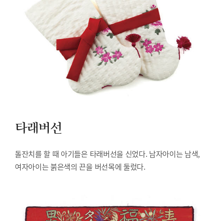
타래버선
돌잔치를 할 때 아기들은 타래버선을 신었다. 남자아이는 남색,
여자아이는 붉은색의 끈을 버선목에 둘렀다.