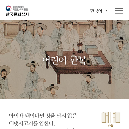
한국어
어린이 한복
아이가 태어나면 깃을 달지 않은
배냇저고리를 입힌다.
한복