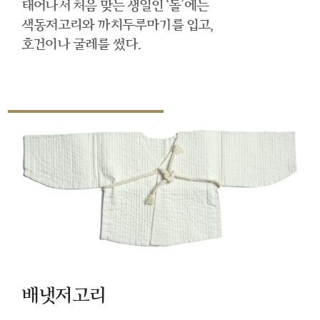
태어나서 처음 맞는 생일인 ‘돌’에는
색동저고리와 까치두루마기를 입고,
호건이나 굴레를 썼다.
배냇저고리