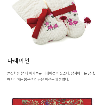
타래버선
돌잔치를 할 때 아기들은 타래버선을 신었다. 남자아이는 남색,
여자아이는 붉은색의 끈을 버선목에 둘렀다.