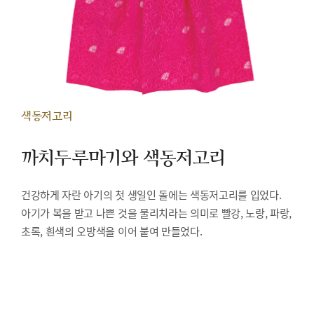
색동저고리
까치두루마기와 색동저고리
건강하게 자란 아기의 첫 생일인 돌에는 색동저고리를 입었다.
아기가 복을 받고 나쁜 것을 물리치라는 의미로 빨강, 노랑, 파랑,
초록, 흰색의 오방색을 이어 붙여 만들었다.