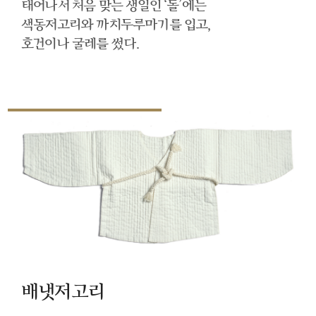
태어나서 처음 맞는 생일인 ‘돌’에는
색동저고리와 까치두루마기를 입고,
호건이나 굴레를 썼다.
배냇저고리