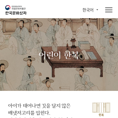
한국어
어린이 한복
아이가 태어나면 깃을 달지 않은
배냇저고리를 입힌다.
한복