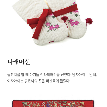
타래버선
돌잔치를 할 때 아기들은 타래버선을 신었다. 남자아이는 남색,
여자아이는 붉은색의 끈을 버선목에 둘렀다.