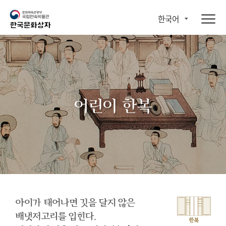
한국어
어린이 한복
아이가 태어나면 깃을 달지 않은
배냇저고리를 입힌다.
한복