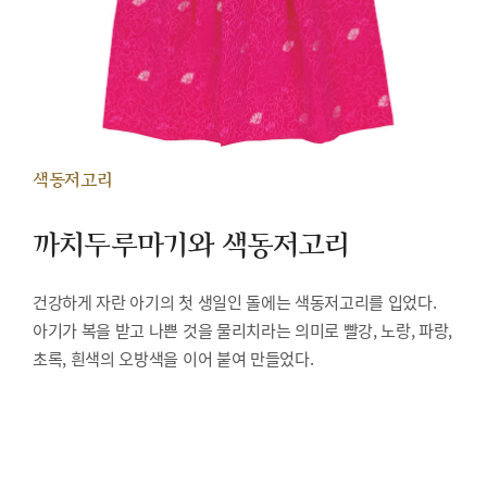
색동저고리
까치두루마기와 색동저고리
건강하게 자란 아기의 첫 생일인 돌에는 색동저고리를 입었다.
아기가 복을 받고 나쁜 것을 물리치라는 의미로 빨강, 노랑, 파랑,
초록, 흰색의 오방색을 이어 붙여 만들었다.