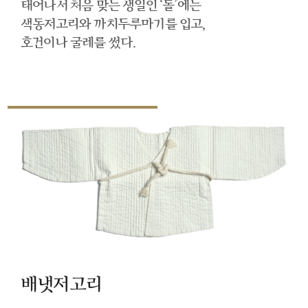
태어나서 처음 맞는 생일인 ‘돌’에는
색동저고리와 까치두루마기를 입고,
호건이나 굴레를 썼다.
배냇저고리