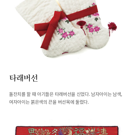
타래버선
돌잔치를 할 때 아기들은 타래버선을 신었다. 남자아이는 남색,
여자아이는 붉은색의 끈을 버선목에 둘렀다.