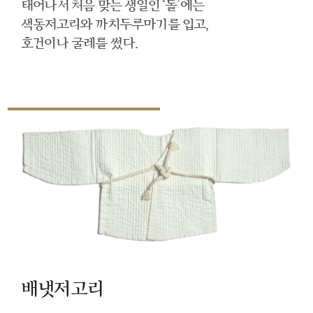
태어나서 처음 맞는 생일인 ‘돌’에는
색동저고리와 까치두루마기를 입고,
호건이나 굴레를 썼다.
배냇저고리