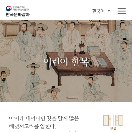
한국어
어린이 한복
아이가 태어나면 깃을 달지 않은
배냇저고리를 입힌다.
한복