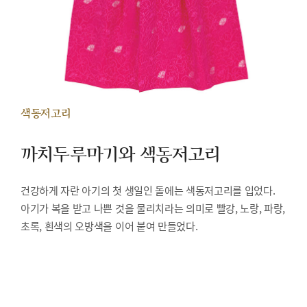
색동저고리
까치두루마기와 색동저고리
건강하게 자란 아기의 첫 생일인 돌에는 색동저고리를 입었다.
아기가 복을 받고 나쁜 것을 물리치라는 의미로 빨강, 노랑, 파랑,
초록, 흰색의 오방색을 이어 붙여 만들었다.