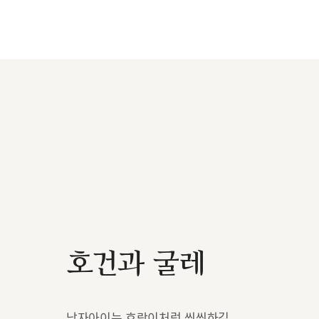
호건과 굴레
남자아이는 호랑이처럼 씩씩하길