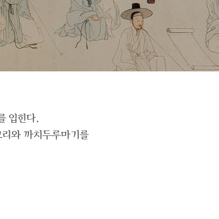
를 입힌다.
저고리와 까치두루마기를