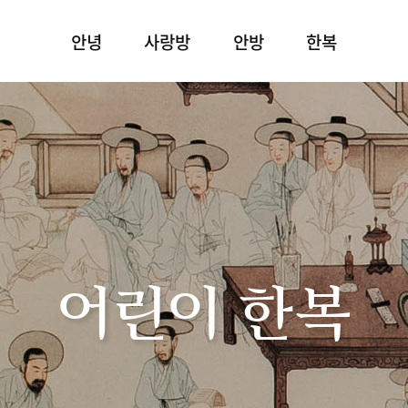
안녕
사랑방
안방
한복
어린이 한복