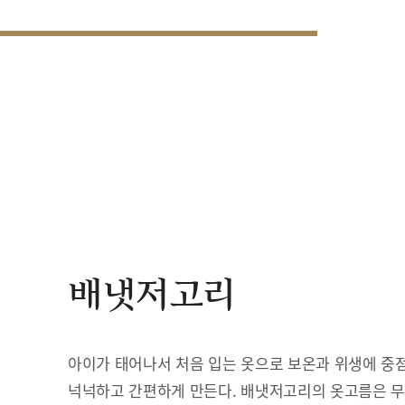
배냇저고리
아이가 태어나서 처음 입는 옷으로 보온과 위생에 중점
넉넉하고 간편하게 만든다. 배냇저고리의 옷고름은 무