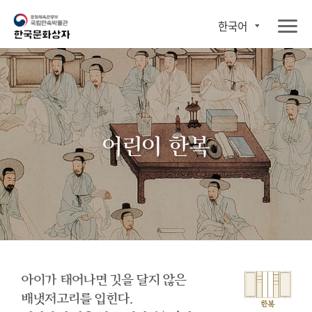
한국어
어린이 한복
아이가 태어나면 깃을 달지 않은
배냇저고리를 입힌다.
한복