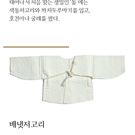
태어나서 처음 맞는 생일인 ‘돌’에는
색동저고리와 까치두루마기를 입고,
호건이나 굴레를 썼다.
배냇저고리