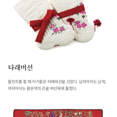
타래버선
돌잔치를 할 때 아기들은 타래버선을 신었다. 남자아이는 남색,
여자아이는 붉은색의 끈을 버선목에 둘렀다.