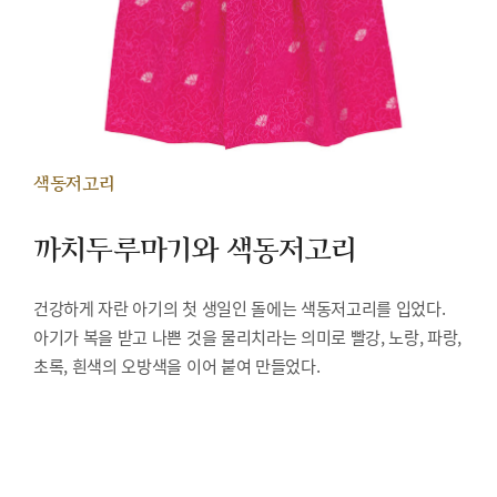
색동저고리
까치두루마기와 색동저고리
건강하게 자란 아기의 첫 생일인 돌에는 색동저고리를 입었다.
아기가 복을 받고 나쁜 것을 물리치라는 의미로 빨강, 노랑, 파랑,
초록, 흰색의 오방색을 이어 붙여 만들었다.