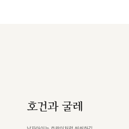
호건과 굴레
남자아이는 호랑이처럼 씩씩하길