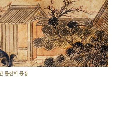
인 돌잔치 풍경