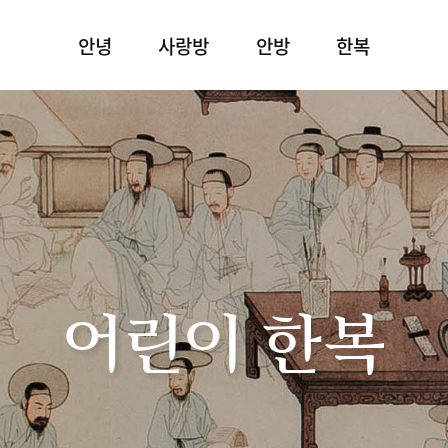
안녕
사랑방
안방
한복
어린이 한복