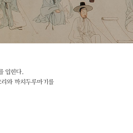
를 입힌다.
저고리와 까치두루마기를