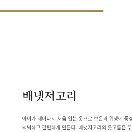
배냇저고리
아이가 태어나서 처음 입는 옷으로 보온과 위생에 중점
넉넉하고 간편하게 만든다. 배냇저고리의 옷고름은 무