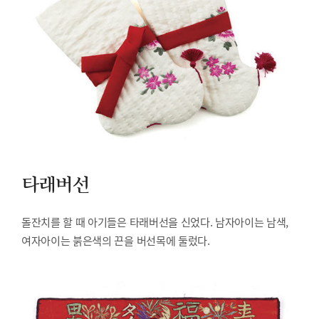
타래버선
돌잔치를 할 때 아기들은 타래버선을 신었다. 남자아이는 남색,
여자아이는 붉은색의 끈을 버선목에 둘렀다.