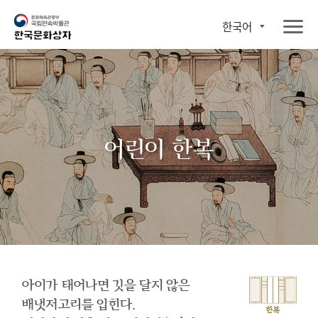
한국어
어린이 한복
아이가 태어나면 깃을 달지 않은
배냇저고리를 입힌다.
한복