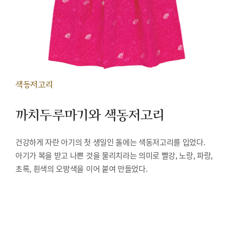
색동저고리
까치두루마기와 색동저고리
건강하게 자란 아기의 첫 생일인 돌에는 색동저고리를 입었다.
아기가 복을 받고 나쁜 것을 물리치라는 의미로 빨강, 노랑, 파랑,
초록, 흰색의 오방색을 이어 붙여 만들었다.