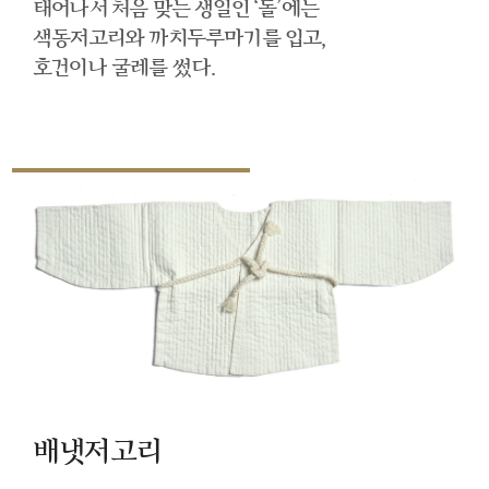
태어나서 처음 맞는 생일인 ‘돌’에는
색동저고리와 까치두루마기를 입고,
호건이나 굴레를 썼다.
배냇저고리