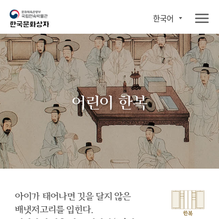
한국어
어린이 한복
아이가 태어나면 깃을 달지 않은
배냇저고리를 입힌다.
한복