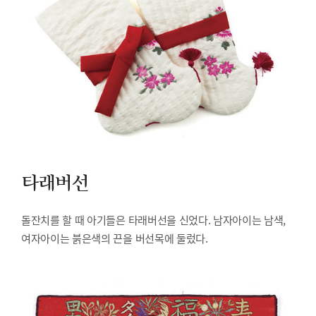
타래버선
돌잔치를 할 때 아기들은 타래버선을 신었다. 남자아이는 남색,
여자아이는 붉은색의 끈을 버선목에 둘렀다.