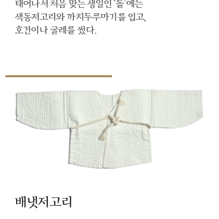
태어나서 처음 맞는 생일인 ‘돌’에는
색동저고리와 까치두루마기를 입고,
호건이나 굴레를 썼다.
배냇저고리