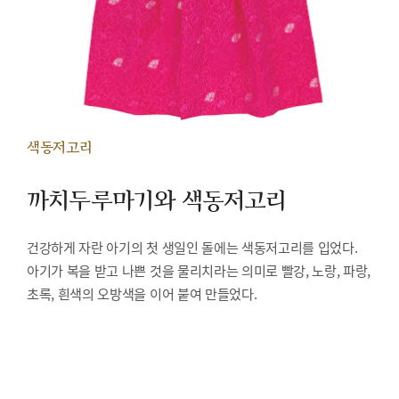
색동저고리
까치두루마기와 색동저고리
건강하게 자란 아기의 첫 생일인 돌에는 색동저고리를 입었다.
아기가 복을 받고 나쁜 것을 물리치라는 의미로 빨강, 노랑, 파랑,
초록, 흰색의 오방색을 이어 붙여 만들었다.